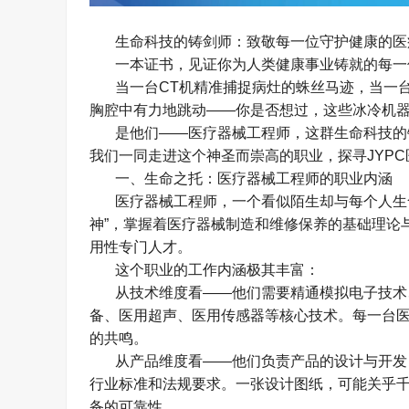
生命科技的铸剑师：致敬每一位守护健康的医
一本证书，见证你为人类健康事业铸就的每一
当一台
CT
机精准捕捉病灶的蛛丝马迹，当一
胸腔中有力地跳动
——
你是否想过，这些冰冷机
是他们
——
医疗器械工程师，这群生命科技的
我们一同走进这个神圣而崇高的职业，探寻
JYPC
一、生命之托：医疗器械工程师的职业内涵
医疗器械工程师，一个看似陌生却与每个人生
神
”
，掌握着医疗器械制造和维修保养的基础理论
用性专门人才。
这个职业的工作内涵极其丰富：
从技术维度看
——
他们需要精通模拟电子技术
备、医用超声、医用传感器等核心技术。每一台
的共鸣。
从产品维度看
——
他们负责产品的设计与开发
行业标准和法规要求。一张设计图纸，可能关乎
备的可靠性。