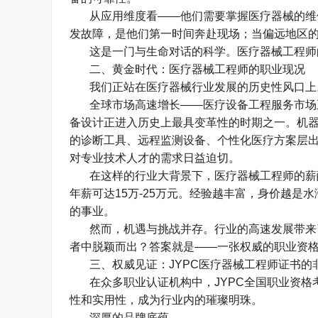
从应用维度看
——
他们需要掌握医疗器械的维
发故障，是他们第一时间奔赴现场；当偏远地区
这是一门与生命对话的科学。医疗器械工程师
二、黄金时代：医疗器械工程师的职业现况
我们正站在医疗器械行业发展的历史性风口上
全球市场高速增长
——
医疗设备工程服务市场
备设计正进入历史上最具变革性的时期之一。机
的诊断工具、远程监测设备、个性化医疗方案层
对专业技术人才的需求日益迫切。
在这样的行业大背景下，医疗器械工程师的薪
年薪可达
15
万
-25
万元。经验越丰富，身价越是水
的事业。
然而，机遇与挑战并存。行业的高速发展带来
者中脱颖而出？答案就是
——
一张权威的职业资
三、权威见证：
JYPC
医疗器械工程师证书的
在众多职业认证机构中，
JYPC
全国职业资格
性和实用性，成为行业内的璀璨明珠。
深厚的品牌底蕴