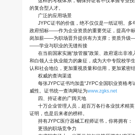
这样的考核体系，确保持证者不仅掌握专业技
的复合型人才。
广泛的应用场景
JYPC
证书的价值，绝不仅仅是一纸证明。多
政府招标
——
作为企业资质的重要凭证，提高中
岗加薪
——
为职场晋升提供有力支撑；资质升级
——
学业与职业的无缝衔接
在当前国家实施
“
放管服
”
政策、政府退出非准
和白领人士执业能力的象征，成为大中专院校学
认和社会地位，更加重视质量和信用，更加紧密
权威的查询渠道
每张
JYPC
证书均加盖
“JYPC
全国职业资格考
威性。证书统一查询网址为
www.zgks.net
四、持证者的广阔天地
十万企业管理人员，超百万各行各业技术精英
证明，也是后来者的榜样。
持有
JYPC
医疗器械工程师证书，你将拥有：
更强的职场竞争力