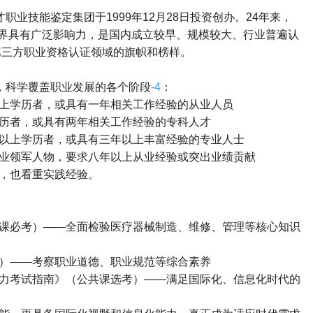
才职业技能鉴定集团于
1999
年
12
月
28
日投资创办。
24
年来，
界具有广泛影响力，是国内成立较早、规模较大、行业普遍认
第三方职业资格认证领域的旗帜和榜样。
，科学覆盖职业发展的各个阶段
-4
：
上学历者，或具有一年相关工作经验的从业人员
历者，或具有两年相关工作经验的专科人才
以上学历者，或具有三年以上丰富经验的专业人士
业领军人物，要求八年以上从业经验或突出业绩贡献
，也看重实践经验。
课必考）
——
全面检验医疗器械制造、维修、管理等核心知识
）
——
考察职业道德、职业规范等综合素养
力考试指南》（公共课选考）
——
满足国际化、信息化时代的