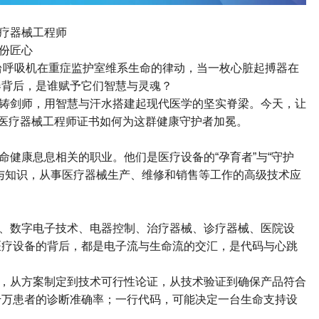
疗器械工程师
份匠心
台呼吸机在重症监护室维系生命的律动，当一枚心脏起搏器在
器背后，是谁赋予它们智慧与灵魂？
铸剑师，用智慧与汗水搭建起现代医学的坚实脊梁。今天，让
医疗器械工程师证书如何为这群健康守护者加冕。
命健康息息相关的职业。他们是医疗设备的
“
孕育者
”
与
“
守护
与知识，从事医疗器械生产、维修和销售等工作的高级技术应
、数字电子技术、电器控制、治疗器械、诊疗器械、医院设
医疗设备的背后，都是电子流与生命流的交汇，是代码与心跳
，从方案制定到技术可行性论证，从技术验证到确保产品符合
千万患者的诊断准确率；一行代码，可能决定一台生命支持设