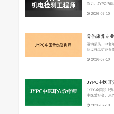
断力。JYPC
出较为扎实的技
2026-07-10
骨伤康养专业
咨询师标准
运动损伤、中老
站点持续扩充骨
可的专业能力证明
2026-07-10
的稳妥路径。
JYPC中医
赛道
JYPC全国职业
中医爱好者、康
2026-07-10