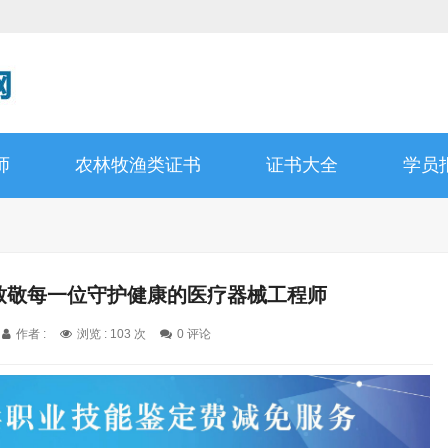
师
农林牧渔类证书
证书大全
学员
C致敬每一位守护健康的医疗器械工程师
作者 :
浏览 : 103 次
0 评论