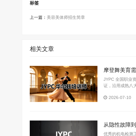
标签
上一篇：
美容美体师招生简章
相关文章
摩登舞美育需
资评价体系
JYPC 全国职
证，沿用成熟八
场实践积累。
2026-07-10
从隐性故障到
优秀的机电检测