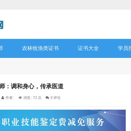
师
农林牧渔类证书
证书大全
学员
疗师：调和身心，传承医道
作者 :
浏览 : 72 次
0 评论