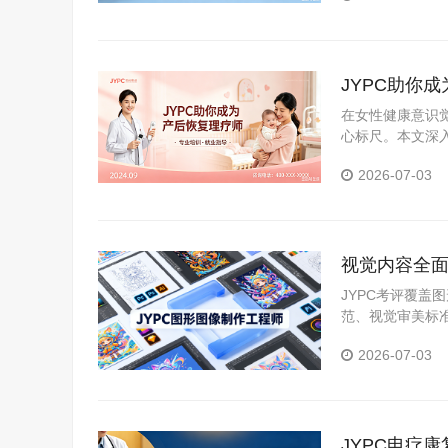
JYPC助你
在女性健康意识
心标尺。本文深
证体系，分析持
2026-07-03
视觉内容全面
职场硬资质
JYPC考评覆
范、视觉审美标
可核验、全国通
2026-07-03
JYPC电疗