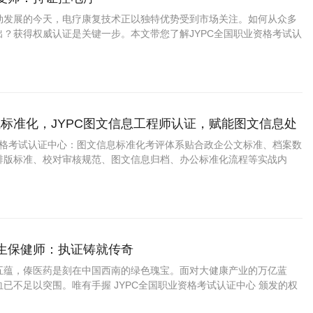
勃发展的今天，电疗康复技术正以独特优势受到市场关注。如何从众多
出？获得权威认证是关键一步。本文带您了解JYPC全国职业资格考试认
疗康复师证书为何成为行业优选，以及这一认证如何助力您的职业发
标准化，JYPC图文信息工程师认证，赋能图文信息处
进阶
业资格考试认证中心：图文信息标准化考评体系贴合政企公文标准、档案数
排版标准、校对审核规范、图文信息归档、办公标准化流程等实战内
，学完直接适配行政办公、档案文职工作。证书官方可查、全国通用，
升、档案项目配套、学分认定等
养生保健师：执证铸就传奇
五蕴，傣医药是刻在中国西南的绿色瑰宝。面对大健康产业的万亿蓝
已不足以突围。唯有手握 JYPC全国职业资格考试认证中心 颁发的权
暖雅”“阿雅”的技艺长河中，获得职业的尊严与未来的通途。