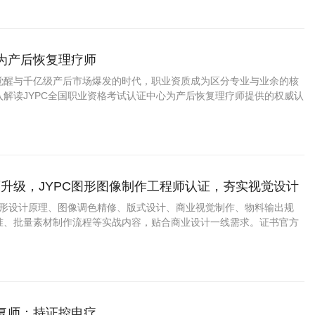
成为产后恢复理疗师
觉醒与千亿级产后市场爆发的时代，职业资质成为区分专业与业余的核
入解读JYPC全国职业资格考试认证中心为产后恢复理疗师提供的权威认
证上岗如何成为从业者赢得市场信任、提升职业竞争力的关键路径。
升级，JYPC图形图像制作工程师认证，夯实视觉设计
盖图形设计原理、图像调色精修、版式设计、商业视觉制作、物料输出规
准、批量素材制作流程等实战内容，贴合商业设计一线需求。证书官方
用，适配求职、接单、项目投标、学分认定。
康复师：持证控电疗