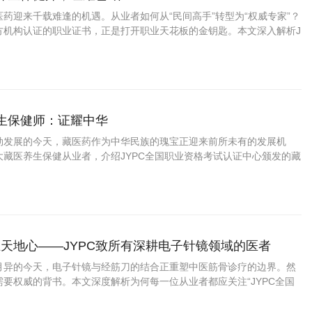
药迎来千载难逢的机遇。从业者如何从“民间高手”转型为“权威专家”？
方机构认证的职业证书，正是打开职业天花板的金钥匙。本文深入解析J
资格考试认证中心颁发的藏药养生保健师证书如何为你的专业能力
养生保健师：证耀中华
勃发展的今天，藏医药作为中华民族的瑰宝正迎来前所未有的发展机
大藏医养生保健从业者，介绍JYPC全国职业资格考试认证中心颁发的藏
书，帮助您在职业发展中把握先机、实现价值。
天地心——JYPC致所有深耕电子针镜领域的医者
月异的今天，电子针镜与经筋刀的结合正重塑中医筋骨诊疗的边界。然
要权威的背书。本文深度解析为何每一位从业者都应关注“JYPC全国
中心”推出的“电子针镜经筋刀职业医师