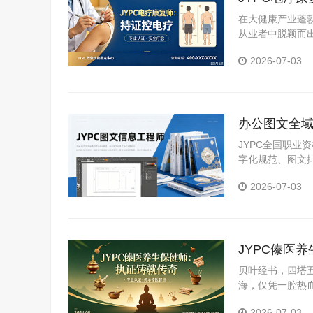
在大健康产业蓬
从业者中脱颖而
证中心颁发的电
2026-07-03
展。
办公图文全域
理人才规范
JYPC全国职
字化规范、图文
容，实用性极强
2026-07-03
适用于求职、晋
JYPC傣医
贝叶经书，四塔
海，仅凭一腔热血
威证书，才能在“
2026-07-03